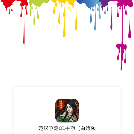
楚汉争霸OL手游（白嫖领