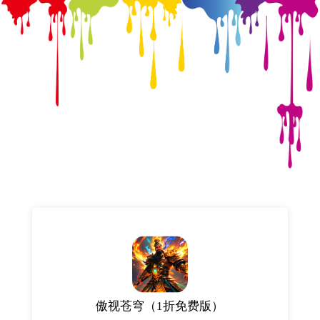
傲视苍穹（1折免费版）